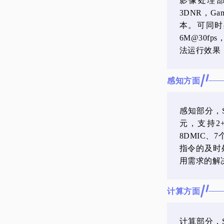
影像处理部
3DNR，G
本。可同时处
6M@30
法运行效果
感知方面
感知部分，S
元，支持2+2
8DMIC
指令的及时
用需求的解
计算方面
计算部分，SS