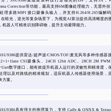
分，SSU9386集成星宸科技行业领先的ISP，支持3A，WD
amma Correction等功能，最高支持6M图像处理能力，无需外挂
理多路MIPI 接口摄像头输入，并支持H.264/H.265编
fps，在暗光，逆光等复杂场景下，为视觉AI算法提供高清晰度的
，机器人可精准识别障碍物，提升主动避障能力。
SU9386提供雷达/超声波/CMOS/TOF/麦克风等多种传感
+1+1lane CSI摄像头、24CH 12bit ADC、28CH 2M PW
、7个Uart数字接口，能有效提升机器人运行的灵敏性和精准度，
处理以及对路线的精准规划，适应机器人传感器使用场景，
决方案。
U9386具有强大的推理算力，支持 Caffe & ONNX & Tenso