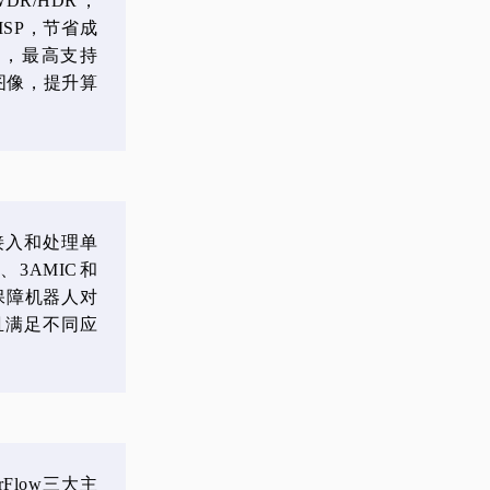
R/HDR，
ISP，节省成
解码，最高支持
图像，提升算
器接入和处理单
M、3AMIC和
保障机器人对
且满足不同应
rFlow三大主