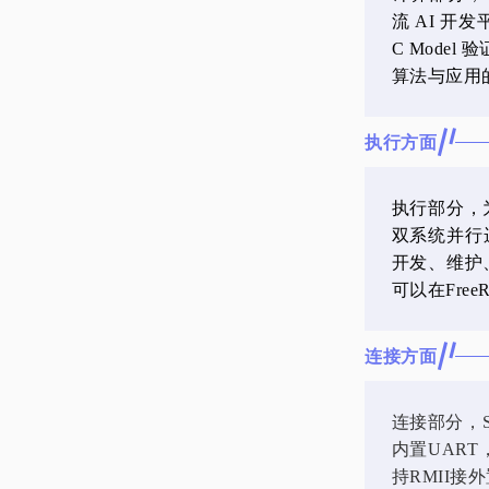
流 AI 开
C Mod
算法与应用
执行方面
执行部分，为
双系统并行
开发、维护
可以在Fre
连接方面
连接部分，S
内置UART
持RMII接