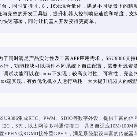
发平台，同时支持 4，8，16bit混合量化，满足不同场景下的
el 验证与完整的开发工具链，提升机器人控制响应速度和精度，支
的快速部署，同时让机器人开发变得更简单。
了同时满足产品实时性及丰富APP应用需求，SSU9386支持Lin
运行，功能模块可以两种不同系统下自由配置，需要开源资
、调试功能可以在Linux下实现；较高实时性、可靠性，完全
eRtos端实现，有效优化机器人运行功耗，大大提升机器人的续
SU9386集成RTC、PWM、SDIO等数字外设，提供丰富的
，I2C，SPI，以太网等多种通信接口，具备自适应10M/100
外置EPHY或RGMII接外置GPHY，满足系统架设丰富的传感